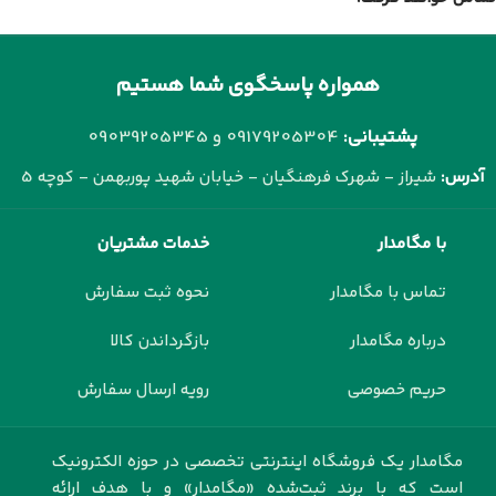
همواره پاسخگوی شما هستیم
پشتیبانی:
09179205304 و
09039205345
آدرس:
شیراز - شهرک فرهنگیان - خیابان شهید پوربهمن - کوچه 5
با مگامدار
خدمات مشتریان
تماس با مگامدار
نحوه ثبت سفارش
درباره مگامدار
بازگرداندن کالا
حریم خصوصی
رویه ارسال سفارش
مگامدار یک فروشگاه اینترنتی تخصصی در حوزه الکترونیک
است که با برند ثبت‌شده «مگامدار» و با هدف ارائه