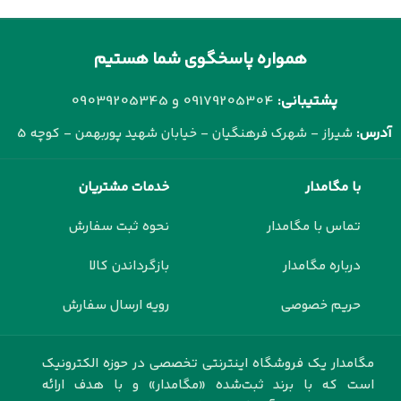
همواره پاسخگوی شما هستیم
پشتیبانی:
09179205304 و
09039205345
آدرس:
شیراز - شهرک فرهنگیان - خیابان شهید پوربهمن - کوچه 5
با مگامدار
خدمات مشتریان
تماس با مگامدار
نحوه ثبت سفارش
درباره مگامدار
بازگرداندن کالا
حریم خصوصی
رویه ارسال سفارش
مگامدار یک فروشگاه اینترنتی تخصصی در حوزه الکترونیک
است که با برند ثبت‌شده «مگامدار» و با هدف ارائه