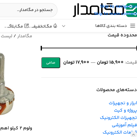
Skip to navigation
Skip to main content
دسته بندی کالاها
مگـابـلاگـــ ..
مگـاتخفیفـــ ..
محدوده قیمت
مگامدار
/
لیست 
قيمت:
15,900 تومان
—
17,900 تومان
صافی
دسته‌های محصولات
ابزار و تجهیزات
پروژه و کیت
تجهیزات الکترونیک
فیلم آموزشی
ولوم 2 کیلو اهم خطی استاندارد
قطعات الکترونیک