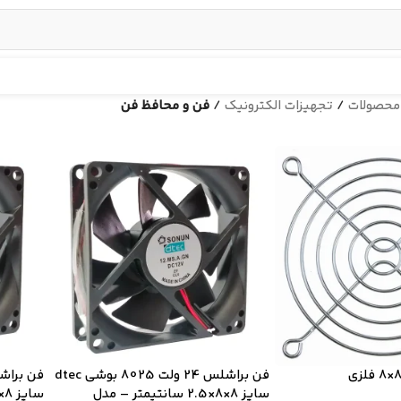
محصولات
/
تجهیزات الکترونیک
/
فن و محافظ فن
فن براشلس 24 ولت 8025 بوشی dtec
سایز 8×8×2.5 سانتیمتر – مدل