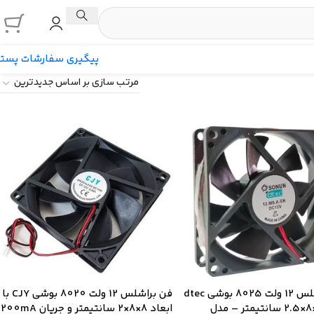
پیگیری سفارشات پست
فن براشلس 12 ولت 8025 بوشی dtec
فن براشلس 12 ولت 8020 بوشی CJY با
سایز 8×8×2.5 سانتیمتر – مدل
ابعاد 8×8×2 سانتیمتر و جریان 200mA