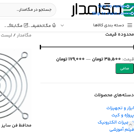
Skip to navigation
Skip to main content
دسته بندی کالاها
مگـابـلاگـــ ..
مگـاتخفیفـــ ..
محدوده قیمت
مگامدار
/
لیست 
قيمت:
35,500 تومان
—
179,000 تومان
صافی
دسته‌های محصولات
ابزار و تجهیزات
پروژه و کیت
تجهیزات الکترونیک
محافظ فن سایز 8×8 فلزی
فیلم آموزشی