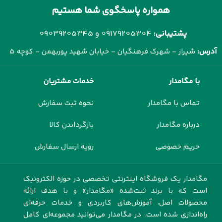
همواره پاسخگوی شما هستیم
پشتیبانی:
09179205304 و
09039205345
آدرس:
شیراز - شهرک فرهنگیان - خیابان شهید پوربهمن - کوچه 5
با مگامدار
خدمات مشتریان
تماس با مگامدار
نحوه ثبت سفارش
درباره مگامدار
بازگرداندن کالا
حریم خصوصی
رویه ارسال سفارش
مگامدار یک فروشگاه اینترنتی تخصصی در حوزه الکترونیک
است که با برند ثبت‌شده «مگامدار» و با هدف ارائه
محصولات اصل، آموزش‌های کاربردی و خدمات حرفه‌ای
راه‌اندازی شده است. در مگامدار می‌توانید مجموعه‌ای کامل