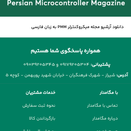
دانلود آرشیو مجله میکروکنترلر PMM به زبان فارسی
همواره پاسخگوی شما هستیم
پشتیبانی:
09179205304 و
09039205345
آدرس:
شیراز - شهرک فرهنگیان - خیابان شهید پوربهمن - کوچه 5
با مگامدار
خدمات مشتریان
تماس با مگامدار
نحوه ثبت سفارش
درباره مگامدار
بازگرداندن کالا