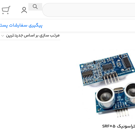
پیگیری سفارشات پست
اسونیک SRF05