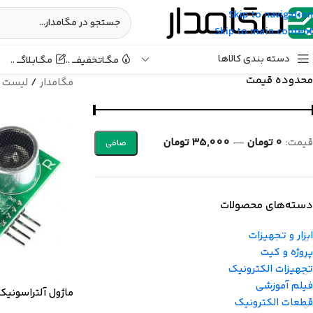
Skip to navigation
Skip to main content
دسته بندی کالاها
مگـابـلاگـــ ..
مگـاتخفیفـــ ..
محدوده قیمت
مگامدار
/
لیست 
قيمت:
0 تومان
—
35,000 تومان
صافی
دسته‌های محصولات
ابزار و تجهیزات
پروژه و کیت
تجهیزات الکترونیک
فیلم آموزشی
ماژول آلتراسونیک S-015
قطعات الکترونیک