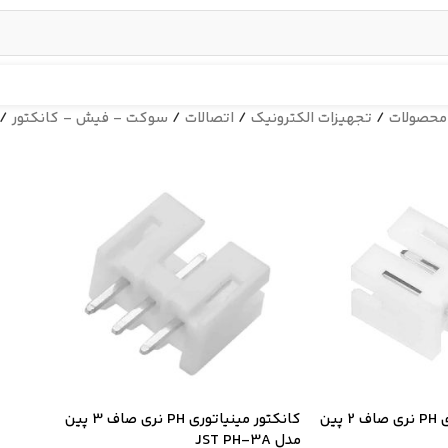
محصولات
/
تجهیزات الکترونیک
/
اتصالات
/
سوكت - فیش - کانکتور
/
کانکتور مینیاتوری PH نری صاف 2 پین
کانکتور مینیاتوری PH نری صاف 3 پین
مدل JST PH-3A