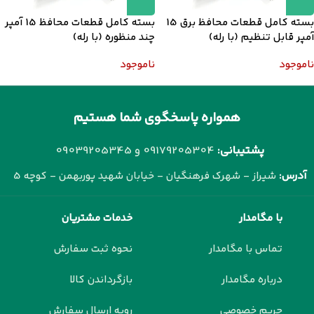
بسته کامل قطعات محافظ برق 15
بسته کامل قطعات محافظ 15 آمپر
آمپر قابل تنظیم (با رله)
چند منظوره (با رله)
ناموجود
ناموجود
همواره پاسخگوی شما هستیم
پشتیبانی:
09179205304 و
09039205345
آدرس:
شیراز - شهرک فرهنگیان - خیابان شهید پوربهمن - کوچه 5
با مگامدار
خدمات مشتریان
تماس با مگامدار
نحوه ثبت سفارش
درباره مگامدار
بازگرداندن کالا
حریم خصوصی
رویه ارسال سفارش