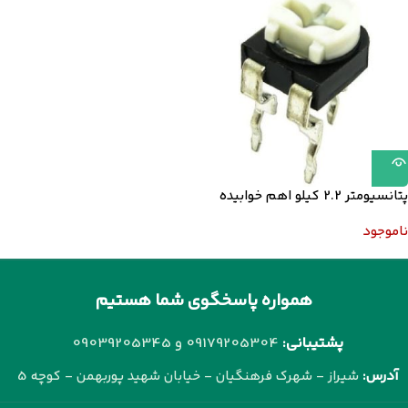
پتانسیومتر 2.2 کیلو اهم خوابیده
ناموجود
همواره پاسخگوی شما هستیم
پشتیبانی:
09179205304 و
09039205345
آدرس:
شیراز - شهرک فرهنگیان - خیابان شهید پوربهمن - کوچه 5