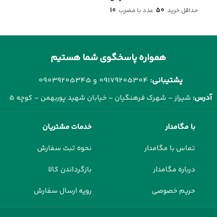
10
50
حداقل خرید
عدد با مضرب
همواره پاسخگوی شما هستیم
پشتیبانی:
09179205304 و
09039205345
آدرس:
شیراز - شهرک فرهنگیان - خیابان شهید پوربهمن - کوچه 5
با مگامدار
خدمات مشتریان
تماس با مگامدار
نحوه ثبت سفارش
درباره مگامدار
بازگرداندن کالا
حریم خصوصی
رویه ارسال سفارش