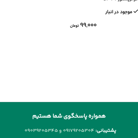
موجود در انبار
۹۹,۰۰۰
تومان
همواره پاسخگوی شما هستیم
پشتیبانی:
09179205304 و
09039205345