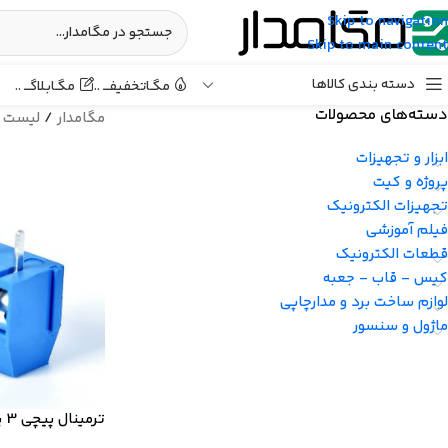
Skip to navigation
Skip to main content
دسته بندی کالاها
مگـابـلاگـــ ..
مگـاتخفیفـــ ..
دسته‌های محصولات
مگامدار
/
لیست 
ابزار و تجهیزات
پروژه و کیت
تجهیزات الکترونیک
فیلم آموزشی
قطعات الکترونیک
کیس - قاب - جعبه
لوازم ساخت برد و مدارچاپی
ماژول و سنسور
ترمینال پیچی 3 پین KF301 رنگ آبی