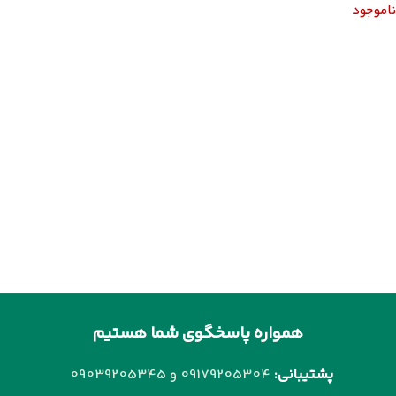
ناموجود
همواره پاسخگوی شما هستیم
پشتیبانی:
09179205304 و
09039205345