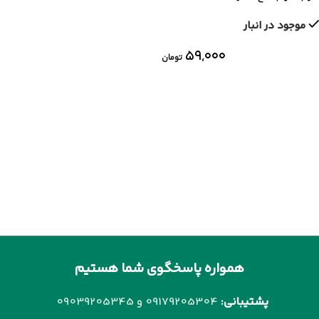
موجود در انبار
۵۹,۰۰۰
تومان
همواره پاسخگوی شما هستیم
پشتیبانی:
09179205304 و
09039205345