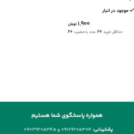
موجود در انبار
۱,۹۰۰
تومان
20
20
حداقل خرید
عدد با مضرب
همواره پاسخگوی شما هستیم
پشتیبانی:
09179205304 و
09039205345