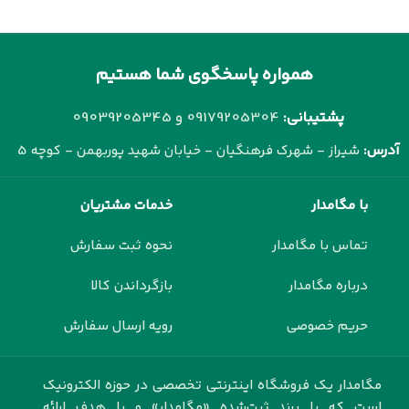
همواره پاسخگوی شما هستیم
پشتیبانی:
09179205304 و
09039205345
آدرس:
شیراز - شهرک فرهنگیان - خیابان شهید پوربهمن - کوچه 5
با مگامدار
خدمات مشتریان
تماس با مگامدار
نحوه ثبت سفارش
درباره مگامدار
بازگرداندن کالا
حریم خصوصی
رویه ارسال سفارش
مگامدار یک فروشگاه اینترنتی تخصصی در حوزه الکترونیک
است که با برند ثبت‌شده «مگامدار» و با هدف ارائه