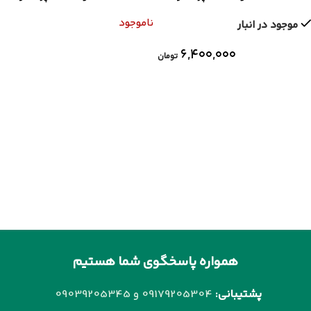
مشکی
سفید
ناموجود
موجود در انبار
۶,۴۰۰,۰۰۰
تومان
همواره پاسخگوی شما هستیم
پشتیبانی:
09179205304 و
09039205345