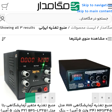
Skip to navigation
Skip to main content
مگامدار
/
لیست محصولات
/
منبع تغذیه ایرانی
Showing all 3 results
> مشاهده منوی فیلترها
-
+
-
+
منبع تغذیه آزمایشگاهی AVA مدل
منبع تغذیه متغیر آزمایشگاهی بتا
MPS345 (34 ولت 5 آمپر) – رنگ
مدل BPS-L3251 (32 ولت، 5 آمپر)