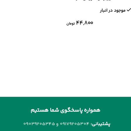
UTC
موجود در انبار
۴۴,۸۰۰
تومان
همواره پاسخگوی شما هستیم
پشتیبانی:
09179205304 و
09039205345