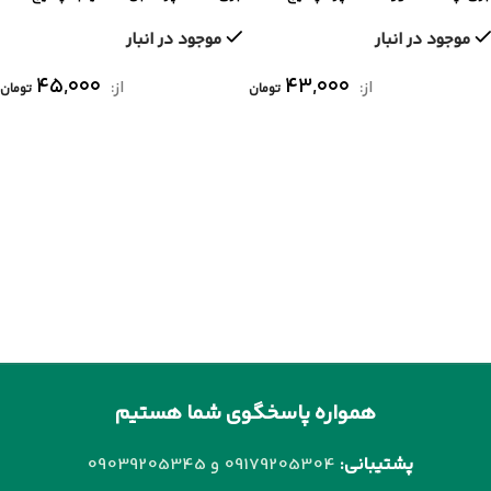
کامل + برد خام و قطعات}
کامل + برد خام و قطعات}
موجود در انبار
موجود در انبار
۴۵,۰۰۰
۴۳,۰۰۰
از:
از:
تومان
تومان
همواره پاسخگوی شما هستیم
پشتیبانی:
09179205304 و
09039205345