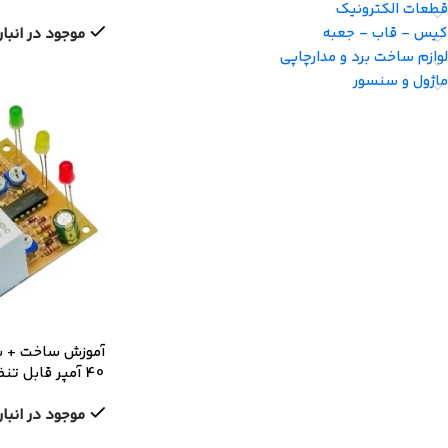
قطعات الکترونیک
و قطعات}
کیس - قاب - جعبه
موجود در انبار
لوازم ساخت برد و مدارچاپی
ماژول و سنسور
آموزش ساخت + س
40 آمپر قابل ت
خام و قطعات}
موجود در انبار