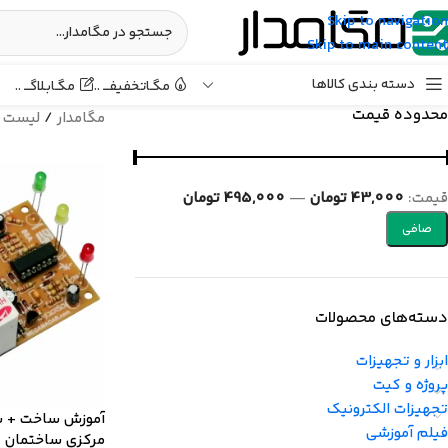
Skip to navigation
Skip to main content
دسته بندی کالاها
مگـابـلاگـــ ..
مگـاتخفیفـــ ..
محدوده قیمت
مگامدار
/
لیست 
قيمت:
43,000 تومان
—
495,000 تومان
صافی
دسته‌های محصولات
ابزار و تجهیزات
پروژه و کیت
تجهیزات الکترونیک
آموزش ساخت + س
فیلم آموزشی
مرکزی ساختمان {