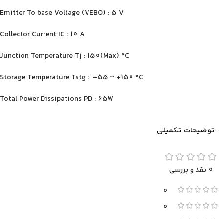
Emitter To base Voltage (VEBO) : 5 V
Collector Current IC : 10 A
Junction Temperature Tj : 150(Max) °C
Storage Temperature Tstg : -55 ~ +150 °C
Total Power Dissipations PD : 65W
توضیحات تکمیلی
0 نقد و بررسی
0
0