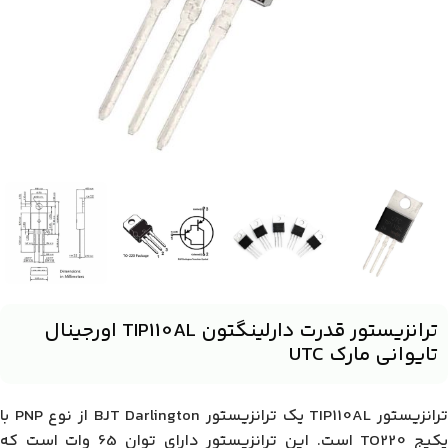
ترانزیستور قدرت دارلینگتون TIP110AL اورجینال
تایوانی مارک UTC
ترانزیستور TIP110AL یک ترانزیستور BJT Darlington از نوع PNP با
پکیج TO220 است. این ترانزیستور دارای توان 65 وات است که