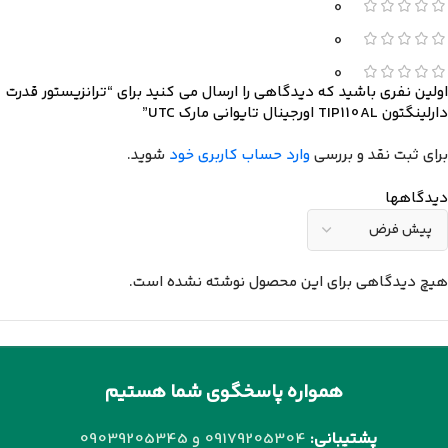
0
0
0
اولین نفری باشید که دیدگاهی را ارسال می کنید برای “ترانزیستور قدرت
دارلینگتون TIP110AL اورجینال تایوانی مارک UTC”
برای ثبت نقد و بررسی
وارد حساب کاربری خود
شوید.
دیدگاهها
هیچ دیدگاهی برای این محصول نوشته نشده است.
همواره پاسخگوی شما هستیم
پشتیبانی:
09179205304 و
09039205345