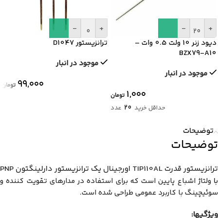
-
+
-
+
دیود زنر 10 ولت 0.5 وات –
ترانزیستور D1047
BZX79-A10
موجود در انبار
موجود در انبار
۹۹,۰۰۰
تومان
۱,۰۰۰
تومان
20
حداقل خرید
عدد
توضیحات
توضیحات
ترانزیستور قدرت TIP110AL اورجینال یک ترانزیستور دارلینگتون PNP
با
ولتاژ اشباع پایین است که برای استفاده در مدارهای تقویت کننده و
سوئیچینگ با کاربرد عمومی طراحی شده است.
ویژگیها: