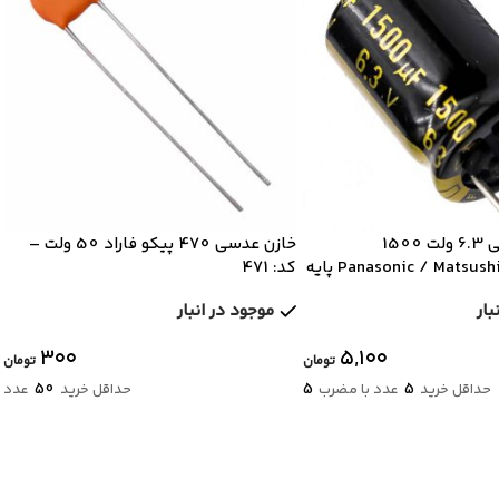
خازن الکترولیتی 6.3 ولت 1500
خازن عدسی 470 پیکو فاراد 50 ولت –
میکروفاراد Panasonic / Matsushita پایه
کد: 471
بار
موجود در انبار
۳۰۰
۵,۱۰۰
تومان
تومان
50
5
5
حداقل خرید
عدد با مضرب
حداقل خرید
عدد