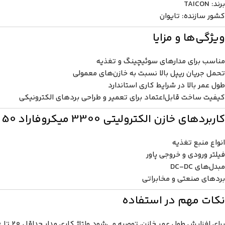
برند: TAICON
کشور سازنده: تایوان
ویژگی‌ها و مزایا
مناسب برای مدارهای سوئیچینگ و تغذیه
تحمل جریان ریپل بالا نسبت به خازن‌های معمولی
طول عمر بالا در شرایط کاری استاندارد
کیفیت ساخت قابل‌اعتماد برای تعمیر و طراحی بردهای الکترونیکی
کاربردهای خازن الکترولیتی 3300 میکروفاراد 50 ولت TAICON
انواع منبع تغذیه
فیلتر ورودی و خروجی پاور
مبدل‌های DC-DC
بردهای صنعتی و مخابراتی
نکات مهم در استفاده
برای افزایش طول عمر خازن، توصیه می‌شود ولتاژ کاری مدار حداقل 20 تا 30 درصد کمتر از ولتاژ نامی خازن انتخاب شود و از نصب در محیط‌های با دمای بیش از حد مجاز خودداری گردد.