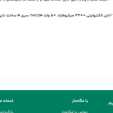
ی M ساخت تایوان با طول عمر بالا”
با مگامدار
خدمات م
م
تماس با مگامدار
بازگرداند