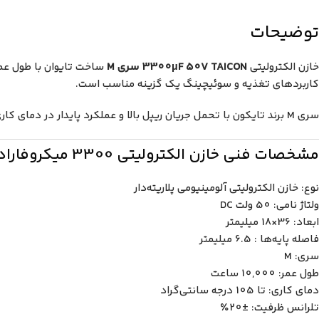
توضیحات
خازن الکترولیتی
3300µF 50V TAICON سری M
کاربردهای تغذیه و سوئیچینگ یک گزینه مناسب است.
سری M برند تایکون با تحمل جریان ریپل بالا و عملکرد پایدار در دمای کاری تا 105 درجه سانتی‌گراد، انتخابی مناسب برای استفاده در منابع تغذیه، فیلترهای ولتاژ و تجهیزات صنعتی محسوب می‌شود.
مشخصات فنی خازن الکترولیتی 3300 میکروفاراد 50 ولت TAICON
نوع: خازن الکترولیتی آلومینیومی پلاریته‌دار
ولتاژ نامی: 50 ولت DC
ابعاد: 36×18 میلیمتر
فاصله پایه‌ها : 6.5 میلیمتر
سری: M
طول عمر: 10,000 ساعت
دمای کاری: تا 105 درجه سانتی‌گراد
تلرانس ظرفیت: ±20٪