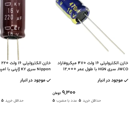
خازن الکترولیتی 16 ولت 470 میکروفاراد
خاز
JWCO سری HGN با طول عمر 12,000
Nippon سری KY ژاپنی
ساعت
پایین و طول عمر 10,000 ساعت
موجود در انبار
موجود در انبار
۹,۳۰۰
تومان
5
5
5
حداقل خرید
عدد با مضرب
حداقل خرید
ع