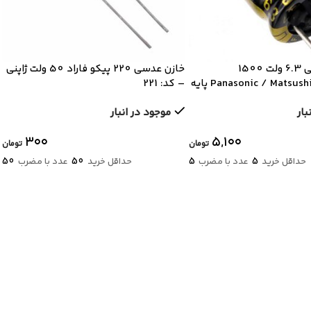
خازن الکترولیتی 6.3 ولت 1500
خازن عدسی 220 پیکو فاراد 50 ولت ژاپنی
میکروفاراد Panasonic / Matsushita پایه
– کد: 221
بار
موجود در انبار
۳۰۰
۵,۱۰۰
تومان
تومان
50
50
5
5
حداقل خرید
عدد با مضرب
حداقل خرید
عدد با مضرب