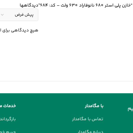
راد 630 ولت – کد: 684”
دیدگاهها
هیچ دیدگاهی برای 
با مگامدار
خدمات م
م
تماس با مگامدار
بازگرداند
درباره مگامدار
حریم خ