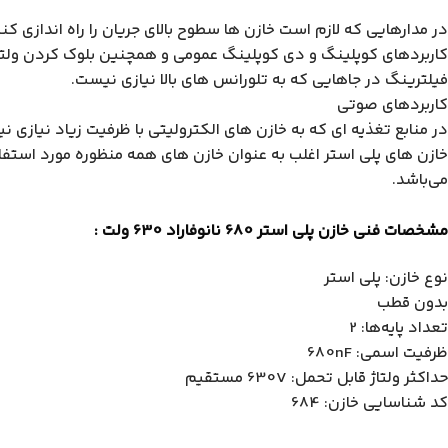
در مدارهایی که لازم است خازن ها سطوح بالای جریان را راه اندازی کنن
کاربردهای کوپلینگ و دی کوپلینگ عمومی و همچنین بلوک کردن ولتاژه
فیلترینگ در جاهایی که به تلورانس های بالا نیازی نیست.
کاربردهای صوتی
در منابع تغذیه ای که به خازن های الکترولیتی با ظرفیت زیاد نیازی ن
خازن های پلی استر اغلب به عنوان خازن های همه منظوره مورد استفا
می‌باشد.
مشخصات فنی خازن پلی استر 680 نانوفاراد 630 ولت :
نوع خازن: پلی استر
بدون قطب
تعداد پایه‌ها: 2
ظرفیت اسمی: 680nF
حداکثر ولتاژ قابل تحمل: 630V مستقیم
کد شناسایی خازن: 684