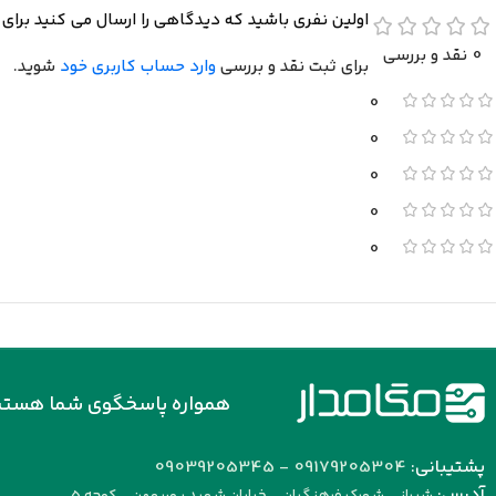
اولین نفری باشید که دیدگاهی را ارسال می کنید برای “خازن پلی استر 680 نانوفا
0 نقد و بررسی
برای ثبت نقد و بررسی
وارد حساب کاربری خود
شوید.
0
0
0
0
0
همواره پاسخگوی شما هستی
پشتیبانی:
09179205304 - 09039205345
آدرس:
شیراز - شهرک فرهنگیان - خیابان شهید پوربهمن - کوچه 5