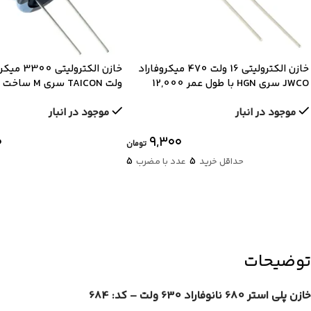
خازن الکترولیتی 16 ولت 470 میکروفاراد
JWCO سری HGN با طول عمر 12,000
ولت TAICON سر
ساعت
عمر بالا
موجود در انبار
موجود در انبار
۰
۹,۳۰۰
تومان
5
5
حداقل خرید
عدد با مضرب
توضیحات
خازن پلی استر 680 نانوفاراد 630 ولت – کد: 684