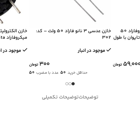
خازن الکترولیتی 3300 میکروفاراد 50
خازن عدسی 3 نانو فاراد 50 ولت – کد:
ی M ساخت تایوان با طول
302
کوتاه
موجود در انبار
موجود در ان
۳۰۰
۵۹,۰۰
تومان
تومان
50
50
حداقل خرید
عدد با مضرب
توضیحات
توضیحات تکمیلی