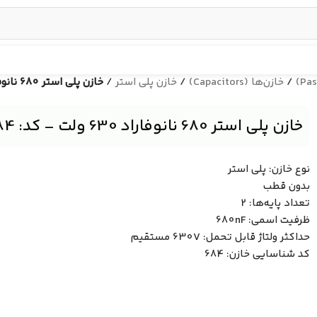
/
خازن‌ها (Capacitors)
/
خازن پلی استر
/
خازن پلی استر 680 نانوفاراد 630 ولت – کد: 684
خازن پلی استر 680 نانوفاراد 630 ولت – کد: 684
نوع خازن: پلی استر
بدون قطب
تعداد پایه‌ها: 2
ظرفیت اسمی: 680nF
حداکثر ولتاژ قابل تحمل: 630V مستقیم
کد شناسایی خازن: 684