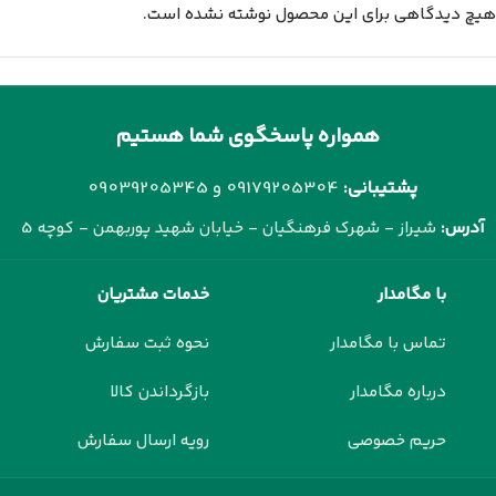
هیچ دیدگاهی برای این محصول نوشته نشده است.
همواره پاسخگوی شما هستیم
پشتیبانی:
09179205304 و
09039205345
آدرس:
شیراز - شهرک فرهنگیان - خیابان شهید پوربهمن - کوچه 5
با مگامدار
خدمات مشتریان
تماس با مگامدار
نحوه ثبت سفارش
درباره مگامدار
بازگرداندن کالا
حریم خصوصی
رویه ارسال سفارش