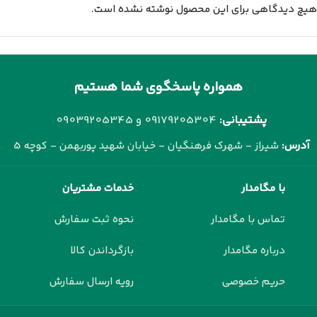
هیچ دیدگاهی برای این محصول نوشته نشده است.
همواره پاسخگوی شما هستیم
پشتیبانی:
09179205304 و
09039205345
آدرس:
شیراز - شهرک فرهنگیان - خیابان شهید پوربهمن - کوچه 5
با مگامدار
خدمات مشتریان
تماس با مگامدار
نحوه ثبت سفارش
درباره مگامدار
بازگرداندن کالا
حریم خصوصی
رویه ارسال سفارش