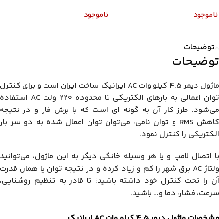
DSN-DVM-568AC (سوکت دار)
ناموجود
ناموجود
توضیحات
توضیحات
ماژول دیمر 4.5 کیلو وات AC ایرانیک ساخت ایران است و برای کنترل
توان اعمالی به بارهای الکتریکی تا محدوده 220 ولت AC استفاده
می‌شود. طرز کار آن به گونه ای است که با برش فاز و در نتیجه
کاهش RMS و توان نامی، می‌توان توان اعمال شده به دو سر بار
الکتریکی را کنترل نمود.
با اتصال لامپ و یا هر وسیله خانگی دیگر به این ماژول، می‌توانید
ولتاژ AC برق شهر را کم و زیاد کرده و در نتیجه توان یا همان قدرت
آن را تحت کنترل خود داشته باشید؛ تا قادر به تنظیم روشنایی،
سرعت، فشار، دما و… باشید.
مشخصات ماژول دیمر 4.5 کیلو وات AC ایرانیک