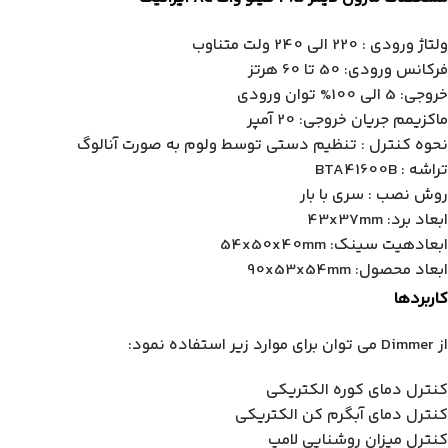
ولتاژ ورودی : 220 الی 240 ولت متناوب
فرکانس ورودی: 50 تا 60 هرتز
خروجی: 5 الی 100% توان ورودی
ماکزیمم جریان خروجی: 20 آمپر
نحوه کنترل : تنظیم دستی توسط ولوم به صورت آنالوگ
تراشه : BTA41600B
روش نصب : سری با بار
ابعاد برد: 43x37mm
ابعادهیت سینک: 54x50x40mm
ابعاد محصول: 90x53x54mm
کاربردها
از Dimmer می توان برای موارد زیر استفاده نمود:
کنترل دمای کوره الکتریکی
کنترل دمای آبگرم کن الکتریکی
کنترل میزان روشنایی لامپ