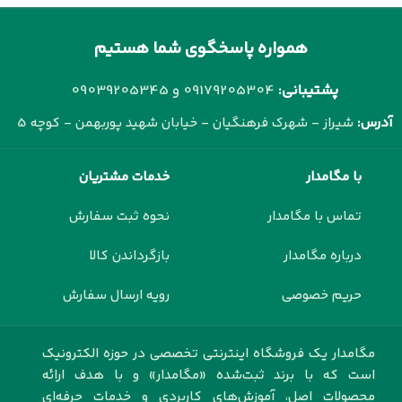
همواره پاسخگوی شما هستیم
پشتیبانی:
09179205304 و
09039205345
آدرس:
شیراز - شهرک فرهنگیان - خیابان شهید پوربهمن - کوچه 5
با مگامدار
خدمات مشتریان
تماس با مگامدار
نحوه ثبت سفارش
درباره مگامدار
بازگرداندن کالا
حریم خصوصی
رویه ارسال سفارش
مگامدار یک فروشگاه اینترنتی تخصصی در حوزه الکترونیک
است که با برند ثبت‌شده «مگامدار» و با هدف ارائه
محصولات اصل، آموزش‌های کاربردی و خدمات حرفه‌ای