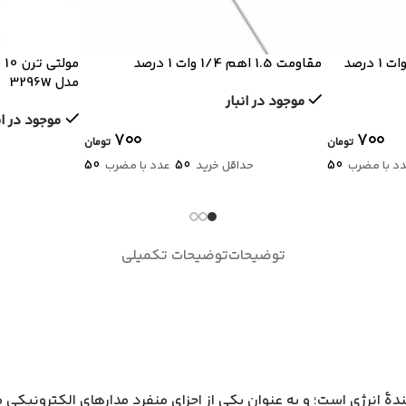
مقاومت 1.5 اهم 1/4 وات 1 درصد
مدل 3296W
موجود در انبار
موجود در ان
۷۰۰
۷۰۰
تومان
تومان
50
50
50
د با مضرب
حداقل خرید
عدد با مضرب
توضیحات
توضیحات تکمیلی