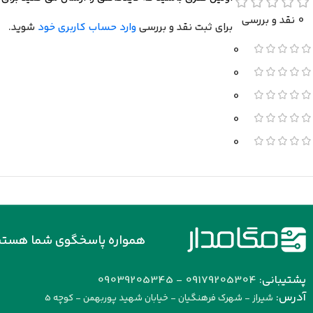
0 نقد و بررسی
برای ثبت نقد و بررسی
وارد حساب کاربری خود
شوید.
0
0
0
0
0
همواره پاسخگوی شما هستی
پشتیبانی:
09179205304 - 09039205345
آدرس:
شیراز - شهرک فرهنگیان - خیابان شهید پوربهمن - کوچه 5