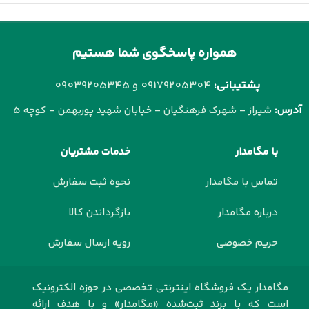
همواره پاسخگوی شما هستیم
پشتیبانی:
09179205304 و
09039205345
آدرس:
شیراز - شهرک فرهنگیان - خیابان شهید پوربهمن - کوچه 5
با مگامدار
خدمات مشتریان
تماس با مگامدار
نحوه ثبت سفارش
درباره مگامدار
بازگرداندن کالا
حریم خصوصی
رویه ارسال سفارش
مگامدار یک فروشگاه اینترنتی تخصصی در حوزه الکترونیک
است که با برند ثبت‌شده «مگامدار» و با هدف ارائه