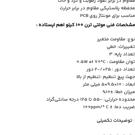
مقاوم در برابر نفوذ رطوبت و گرد و خاک
محفظه پلاستیکی مقاوم در برابر حرارت
مناسب برای مونتاژ روی PCB
مشخصات فنی مولتی ترن 100 کیلو اهم ایستاده :
نوع: مقاومت متغیر
تغییرات: خطی
تعداد پایه: 3
توان مقاومت : 0.5W at 70°C
تعداد دور : 25+/-2
دور
جهت پیچ تنظیم :
تنظیم از بالا
ابعاد : 10×9.5×5 میلی متر
میزان خطا: ±10%
محدوده حرارتی: -55 تا 125 درجه سانتی‌گراد
ضریب دما: ± 100ppm/° C
توضیحات تکمیلی