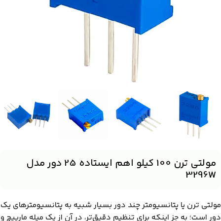
مولتی ترن 100 کیلو اهم ایستاده 25 دور مدل
3296W
مولتی ترن یا پتانسیومتر چند دور بسیار شبیه به پتانسیومترهای یک
دور است؛ به جز اینکه برای تنظیم دقیق‌تر، در آن از یک میله مارپیچ و