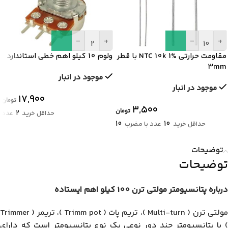
-
+
-
+
مقاومت حرارتی NTC 10k 1% با قطر
ولوم 10 کیلو اهم خطی استاندارد
3mm
موجود در انبار
موجود در انبار
۱۷,۹۰۰
تومان
۳,۵۰۰
تومان
2
حداقل خرید
عدد
10
10
حداقل خرید
عدد با مضرب
توضیحات
توضیحات
درباره پتانسیومتر مولتی ترن 100 کیلو اهم ایستاده
مولتی ترن ( Multi-turn )، تریم پات ( Trimm pot )، تریمر ( Trimmer
) یا پتانسیومتر چند دور نوعی یک نوع پتانسیومتر است که دارای