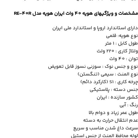
مشخصات و ویژگیهای هویه 40 وات ایران هویه مدل RE-40R
دارای استاندارد اروپا و استاندارد ملی ایران
نوع هویه: قلمی
طول کابل : 1 متر
ولتاژ کاری : 220 ولت
توان : 40 وات
نوع و جنس نوک : سوزنی نسوز قابل تعویض
نوع المنت : سیمی (تنگستن)
چرخه کاری :
S1 (کارکرد دائم)
جنس دسته : پلاستیکی
کشور سازنده : ایران
رنگ : آبی
طول عمر زیاد و دوام بالا
عدم انتقال حرارت به دسته
سرعت داغ شدن مناسب و سریع
لوله محافظ المنت از جنس استیل