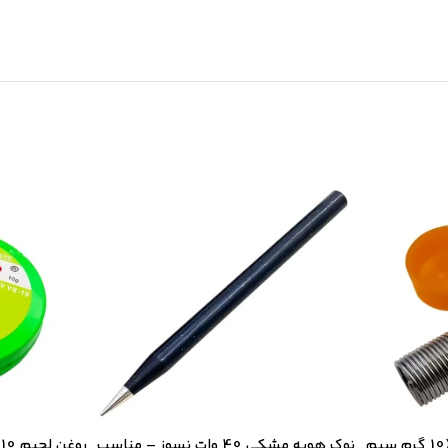
سیم لحیم لوله ای 10 گرمی (10 گرم سیم
نوک هویه مشکی 40 وات نسوز – مناسب
روغن لحیم 10 گرمی YAXUN مدل YX-10