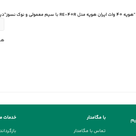
ی و نوک نسوز”
دی
هی
با مگامدار
خدمات م
م
تماس با مگامدار
بازگرداند