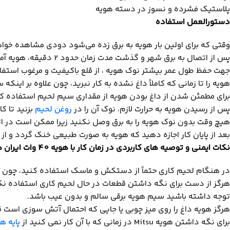
پلاستیک فشرده و نسوز در دسته هویه
دستورالعمل استفاده
وقتی که برای اولین بار هویه به برق زده می‌شود دودی مشاهده خواه
پس از اتصال به برق شهر و گذشت مدت زمان حدود 2 دقیقه، هویه آماده به کار می‌باشد و کاربر با اتصال
جهت حفظ طول عمر بیشتر نوک هویه ، از قلع باکیفیت و مرغوب استفاد
هویه را تا زمانی که کاملاً داغ نشده به کار نبرید، چون علاوه بر این
برای مطمئن شدن از داغ بودن هویه از مقداری سیم لحیم استفاده کن
پس از رسیدن هویه به حرارت لازم، نوک آن را در
روغن لحیم
بزنید تا کا
هیچ وقت بدون نوک هویه را به برق وصل نکنید زیرا ممکن است در اثر 
بعد از پایان کار اجازه دهید که هویه به صورت طبیعی خنک گردد و از
نکات ایمنی و توصیه های کاربردی در زمان کار با هویه 40 وات ایران هویه مدل RE-40R
در هنگام لحیم­ کاری حتماً از دستکش و ماسک استفاده کنید، چون 
هرگز از دست برای نگه داشتن قطعات در حال لحیم­ کاری استفاده نکنید و 
توجه داشته باشید سیم هویه برقی سالم و بدون عیب باشد.
هرگز هویه داغ را روی میز چوبی یا جایی که احتمال آتش سوزی است قر
برای نگه داشتن هویه Mitsu در زمانی که با آن کار نمی کنید از
پایه ه