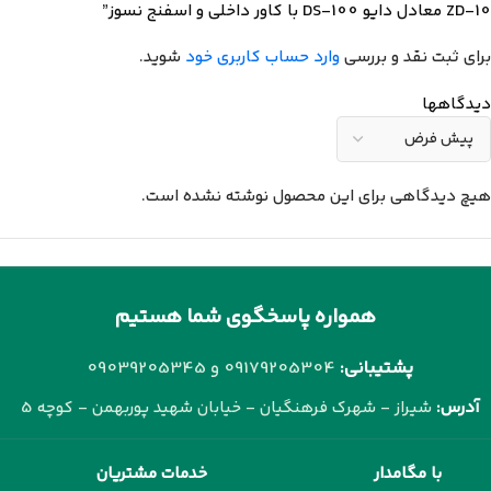
ZD-10 معادل دایو DS-100 با کاور داخلی و اسفنج نسوز”
برای ثبت نقد و بررسی
وارد حساب کاربری خود
شوید.
دیدگاهها
هیچ دیدگاهی برای این محصول نوشته نشده است.
همواره پاسخگوی شما هستیم
پشتیبانی:
09179205304 و
09039205345
آدرس:
شیراز - شهرک فرهنگیان - خیابان شهید پوربهمن - کوچه 5
با مگامدار
خدمات مشتریان